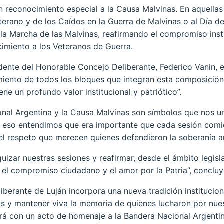
 reconocimiento especial a la Causa Malvinas. En aquellas
eterano y de los Caídos en la Guerra de Malvinas o al Día 
 la Marcha de las Malvinas, reafirmando el compromiso insti
cimiento a los Veteranos de Guerra.
sidente del Honorable Concejo Deliberante, Federico Vanin,
ento de todos los bloques que integran esta composición
ene un profundo valor institucional y patriótico”.
nal Argentina y la Causa Malvinas son símbolos que nos 
or eso entendimos que era importante que cada sesión com
el respeto que merecen quienes defendieron la soberanía ar
quizar nuestras sesiones y reafirmar, desde el ámbito legisl
, el compromiso ciudadano y el amor por la Patria”, concluy
berante de Luján incorpora una nueva tradición institucion
os y mantener viva la memoria de quienes lucharon por nues
á con un acto de homenaje a la Bandera Nacional Argentina