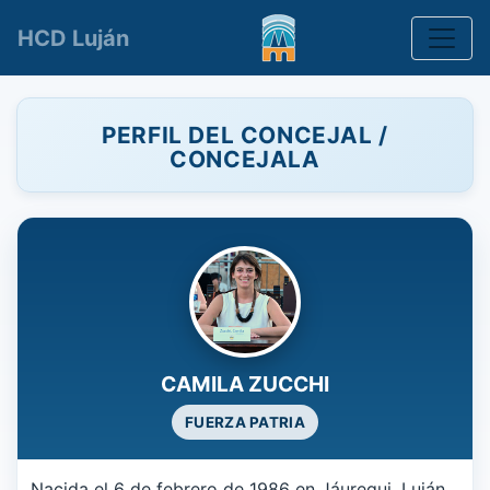
Toggle
HCD Luján
PERFIL DEL CONCEJAL /
CONCEJALA
CAMILA ZUCCHI
FUERZA PATRIA
Nacida el 6 de febrero de 1986 en Jáuregui, Luján.