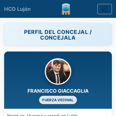
Toggle
HCD Luján
PERFIL DEL CONCEJAL /
CONCEJALA
FRANCISCO GIACCAGLIA
FUERZA VECINAL
Nació en Jáuregui y creció en Luján.