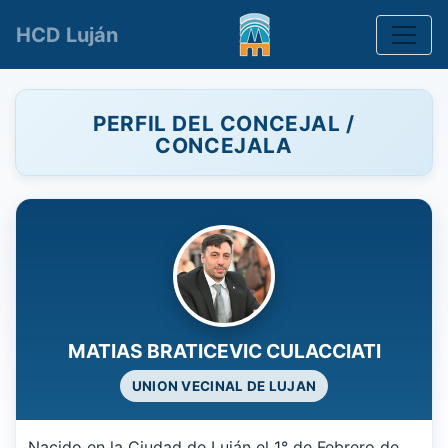
Toggle
HCD Luján
PERFIL DEL CONCEJAL /
CONCEJALA
MATIAS BRATICEVIC CULACCIATI
UNION VECINAL DE LUJAN
Nacido en la Ciudad de Luján el 1° de Febrero de