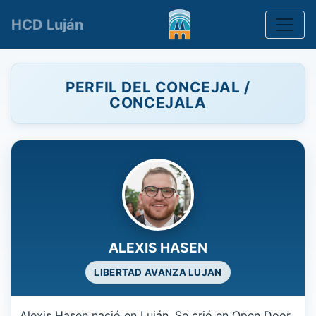
Toggle
HCD Luján
PERFIL DEL CONCEJAL /
CONCEJALA
ALEXIS HASEN
LIBERTAD AVANZA LUJAN
Alexis Hasen nació en Luján. Se crió en Open Door,