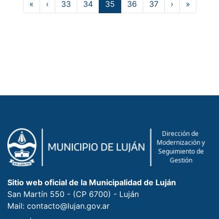
«
‹
33
34
35
36
37
›
»
Sitio web oficial de la Municipalidad de Luján
San Martín 550 - (CP 6700) - Luján
Mail: contacto@lujan.gov.ar